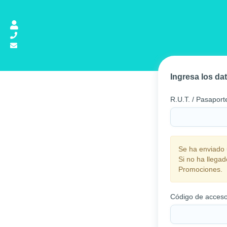
Ingresa los da
R.U.T. / Pasaport
Se ha enviado 
Si no ha llegad
Promociones.
Código de acces