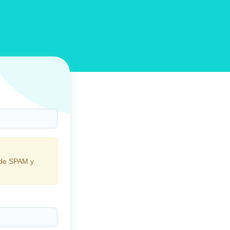
Presencial ●
Telemedicina ●
Domicilio
 de SPAM y