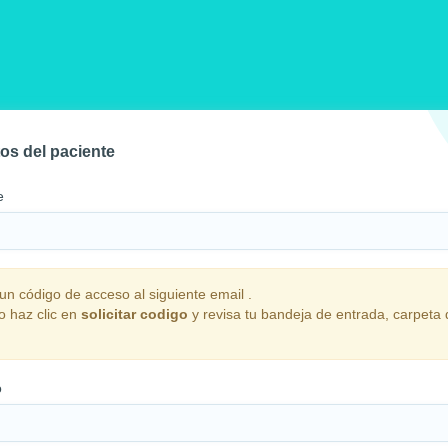
tos del paciente
e
un código de acceso al siguiente email
.
o haz clic en
solicitar codigo
y revisa tu bandeja de entrada, carpeta
o