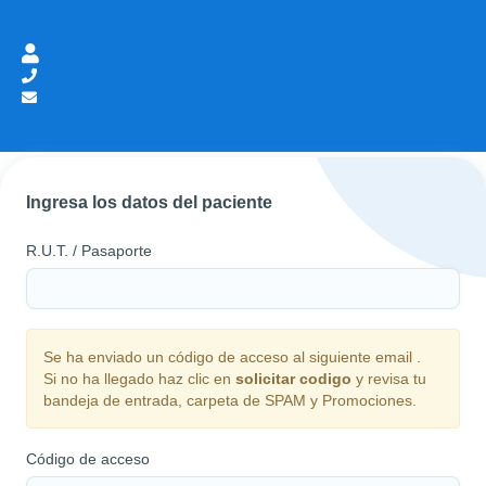
Presencial
●
Telemedicina ●
Domicilio
Ingresa los datos del paciente
R.U.T. / Pasaporte
Se ha enviado un código de acceso al siguiente email
.
Si no ha llegado haz clic en
solicitar codigo
y revisa tu
bandeja de entrada, carpeta de SPAM y Promociones.
Código de acceso